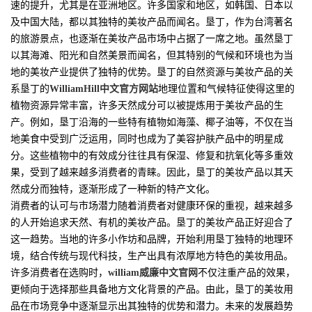
速的提升，尤其是在亚洲地区。许多国家和地区，如韩国、日本以
及中国大陆，都以其独特的美妆产品而闻名。垦丁，作为台湾著名
的旅游景点，也逐渐在美妆产品市场中占据了一席之地。虽然垦丁
以其海滩、阳光和自然美景而闻名，但其特别的气候和环境也为当
地的美妆产业提供了独特的优势。垦丁的自然资源与美妆产品的关
系垦丁的
WilliamHill中文官方网站
地理位置和气候特征使得这里的
植物资源异常丰富，许多天然成分可以被提炼用于美妆产品的生
产。例如，垦丁沿海的一些特有植物如海藻、椰子油等，不仅在当
地美食中受到广泛运用，同时也成为了美容护肤产品中的明星成
分。这些植物中的有效成分往往具有保湿、修复和抗氧化等多重效
果，受到了越来越多消费者的青睐。因此，垦丁的美妆产品以其天
然成分而独特，逐渐形成了一种新的特产文化。
消费者的认可与市场潜力随着消费者对健康环保的重视，越来越多
的人开始追求天然、有机的美妆产品。垦丁的美妆产品正好迎合了
这一趋势。当地的许多小作坊和品牌，开始利用垦丁独特的地理环
境，结合传统与现代科技，生产出具有浓厚地方特色的美妆用品。
许多消费者在选购时，
william威廉中文官网
不仅注重产品的效果，
更倾向于选择那些具备地方文化背景的产品。由此，垦丁的美妆用
品在市场竞争中逐渐显示出其独特的优势和潜力。未来的发展趋势